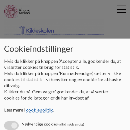
kilde-skolen
Cookieindstillinger
G
å
SFO
Arrangementer
t
Hvis du klikker på knappen ’Accepter alle’, godkender du, at
i
vi sætter cookies til brug for statistik.
Arrangementer
l
Hvis du klikker på knappen ’Kun nødvendige,’ sætter vi ikke
h
cookies til statistik – vi benytter dog en cookie for at huske
o
dit valg.
v
SFO har ud over de daglige aktiviteter og de fælles temauger og
Klikker du på ’Gem valgte’ godkender du, at vi sætter
e
arrangementer med skolen selv forskellige arrangementer. Bl.a.
cookies for de kategorier du har krydset af.
d
afholder vi en årlig Halloween-fest med fællesspisning,
i
Læs mere i
cookiepolitik
.
kagekonkurrence og et (u)hyggeligt løb for børnene.
n
d
Endvidere holder vi julefrokost for alle børnene og har et julekor,
Nødvendige cookies
(altid nødvendig)
h
som optræder til vores forældrekaffe en af de sidste dage, inden vi