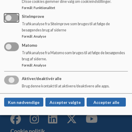
Disse cookies gemmer dine valg om cookieindstillinger.
o
går på juleferie.
l
Formål
:
Funktionalitet
d
SiteImprove
Til Gyrstinge byfest har vi deltaget i Tour de Gyrstinge (sjovt
e
cykelløb) med et hold af børn fra SFO 1 og regner med at gøre det
Trafikanalyse fra Siteimprove som bruges til at følge de
t
til en tradition.
besøgendes brug af siderne
Formål
:
Analyse
Matomo
Trafikanalyse fra Matomo som bruges til at følge de besøgendes
brug af siderne.
Kildeskolen
Formål
:
Analyse
Gyrstinge Bygade 34, 4100 Ringsted
kildeskolen@ringsted.dk
Aktiver/deaktivér alle
+45 57 62 72 60
Brug denne kontakt til at aktivere/deaktivere alle apps.
EAN NR.
5798007642808
Sitemap
Kun nødvendige
Accepter valgte
Accepter alle
Cookie politik