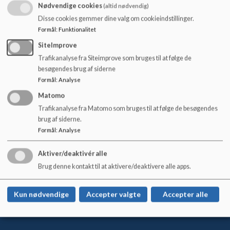
o
Nødvendige cookies
(altid nødvendig)
Vores årlige Markedsdag i midten af juni er et eksempel på en
l
Disse cookies gemmer dine valg om cookieindstillinger.
tradition, der
ud over at samle hele skolen
også samler skolen og
d
Formål
:
Funktionalitet
lokalområdet.
e
SiteImprove
t
Fællesskaber opstår og vedligeholdes, når vi har noget at være
Trafikanalyse fra Siteimprove som bruges til at følge de
fælles om, og når vi gør noget sammen. Kildeskolens årshjul
besøgendes brug af siderne
understøtter fællesskabet mellem alle børn på skolen og mellem
Formål
:
Analyse
skole og forældre og skolen og (lokal)samfundet.
Matomo
Trafikanalyse fra Matomo som bruges til at følge de besøgendes
brug af siderne.
Formål
:
Analyse
Kildeskolen
Gyrstinge Bygade 34, 4100 Ringsted
Aktiver/deaktivér alle
kildeskolen@ringsted.dk
Brug denne kontakt til at aktivere/deaktivere alle apps.
+45 57 62 72 60
EAN NR.
5798007642808
Kun nødvendige
Accepter valgte
Accepter alle
Sitemap