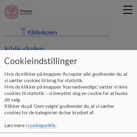
kilde-skolen
G
å
Om Vores Skole
Fællesskaber
Cookieindstillinger
t
i
Hvis du klikker på knappen ’Accepter alle’, godkender du, at
Fællesskaber
l
vi sætter cookies til brug for statistik.
h
Hvis du klikker på knappen ’Kun nødvendige,’ sætter vi ikke
o
cookies til statistik – vi benytter dog en cookie for at huske
v
Vi har stort
fokus på alle børns læring, trivsel og dannelse.
Vi tror
dit valg.
e
på, at børn
lærer
og trives
allerbedst i fællesskaber.
Klikker du på ’Gem valgte’ godkender du, at vi sætter
d
cookies for de kategorier du har krydset af.
i
På Kildeskolen får
børnene erfaringer med mange typer
n
fællesskaber
i løbet af skoleåret
både med jævnaldrende, men
Læs mere i
cookiepolitik
.
d
også med elever fra andre klassetrin
og fra børnehaven
.
h