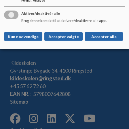
Formål
:
Analyse
Nyhedsbrev Oktober
Aktiver/deaktivér alle
Brug denne kontakt til at aktivere/deaktivere alle apps.
Nyhedsbrev September
Kun nødvendige
Accepter valgte
Accepter alle
Kildeskolen
Gyrstinge Bygade 34, 4100 Ringsted
kildeskolen@ringsted.dk
+45 57 62 72 60
EAN NR.
5798007642808
Sitemap