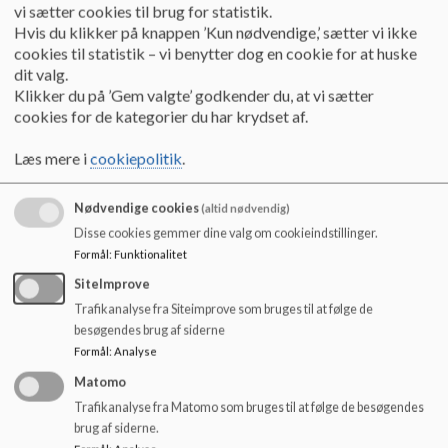
o
vi sætter cookies til brug for statistik.
l
Hvis du klikker på knappen ’Kun nødvendige,’ sætter vi ikke
Nyhedsbrev december
d
cookies til statistik – vi benytter dog en cookie for at huske
e
dit valg.
t
Klikker du på ’Gem valgte’ godkender du, at vi sætter
Nyhedsbrev februar
cookies for de kategorier du har krydset af.
Læs mere i
cookiepolitik
.
Nyehdsbrev Januar
Nødvendige cookies
(altid nødvendig)
Disse cookies gemmer dine valg om cookieindstillinger.
Nyhedsbrev juni
Formål
:
Funktionalitet
SiteImprove
Trafikanalyse fra Siteimprove som bruges til at følge de
Nyhedsbrev Marts
besøgendes brug af siderne
Formål
:
Analyse
Matomo
Nyhedsbrev November
Trafikanalyse fra Matomo som bruges til at følge de besøgendes
brug af siderne.