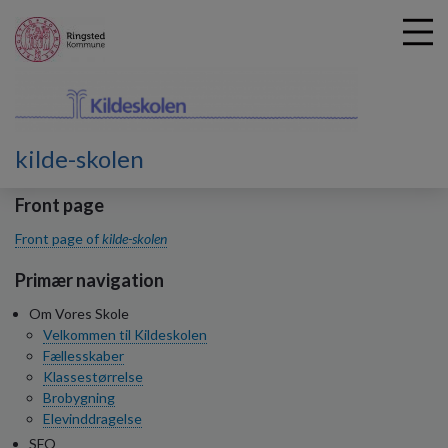
kilde-skolen
G
å
t
Front page
i
Front page of
kilde-skolen
l
h
Primær navigation
o
v
Om Vores Skole
e
Velkommen til Kildeskolen
d
Fællesskaber
i
Klassestørrelse
n
Brobygning
d
Elevinddragelse
h
SFO