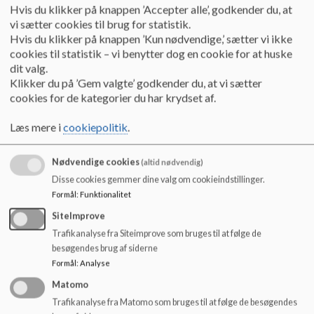
o
Hvis du klikker på knappen ’Accepter alle’, godkender du, at
begynder i 5. klasse, og klasserne har forskellige forløb sammen
l
vi sætter cookies til brug for statistik.
indtil udgangen af 6. klasse. Børnene møder således hinanden
d
Hvis du klikker på knappen ’Kun nødvendige,’ sætter vi ikke
flere gange, inden de skal starte i 7. klasse på Byskovskolens
e
cookies til statistik – vi benytter dog en cookie for at huske
afdeling Benløse.
t
dit valg.
Klikker du på ’Gem valgte’ godkender du, at vi sætter
S
kolebestyrelserne på Byskovskolen og Kildeskolen samarbejder
cookies for de kategorier du har krydset af.
om at skabe principper for, at der sker en god overgang, når
eleverne skifter fra Kildeskolen til
Byskovskolen
.
Læs mere i
cookiepolitik
.
Brobygning til børnehaven.
Nødvendige cookies
(altid nødvendig)
Kildeskolen har to kommunale i daginstitutioner i vores
Disse cookies gemmer dine valg om cookieindstillinger.
skoledistrikt. Allindelille Børnehus og Kildeskolens Børnehave.
Formål
:
Funktionalitet
SiteImprove
De D
e to børnehaver har to
Trafikanalyse fra Siteimprove som bruges til at følge de
årlige besøgsdage hos hinanden, og der er lagt en fælles plan for
besøgendes brug af siderne
Spireforløbet, når børnene skal starte i 0. klasse.
Formål
:
Analyse
Matomo
Kildeskolens børne
have er en integreret del af Kildeskolen, idet
der er fælles ledelse i skole, SFO og børnehave og et tæt
Trafikanalyse fra Matomo som bruges til at følge de besøgendes