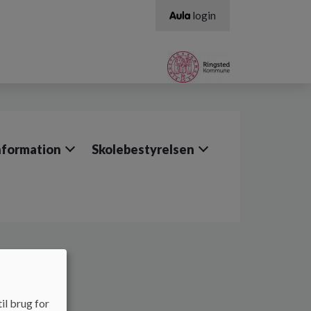
login
nformation
Skolebestyrelsen
il brug for