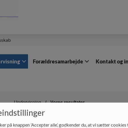
esskab
rvisning
Forældresamarbejde
Kontakt og i
Undervisning
Vores resultater
indstillinger
Vores resultater
ker på knappen ’Accepter alle’, godkender du, at vi sætter cookies t