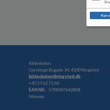
Brug
Kun 
Kildeskolen
Gyrstinge Bygade 34, 4100 Ringsted
kildeskolen@ringsted.dk
+45 57 62 72 60
EAN NR.
5798007642808
Sitemap