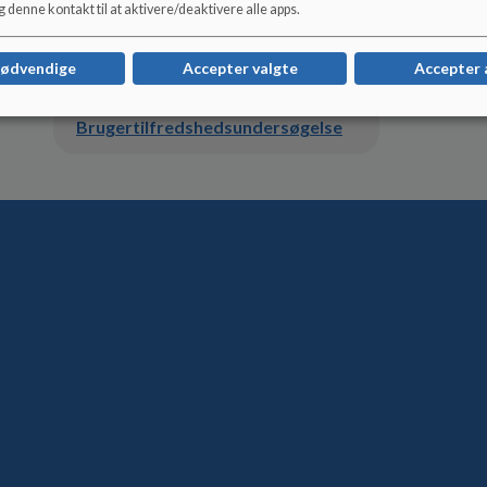
 denne kontakt til at aktivere/deaktivere alle apps.
dagligt læsebånd og arbejdet med
”tapping”
i indskolingen.
nødvendige
Accepter valgte
Accepter 
Dokumenter
Brugertilfredshedsundersøgelse