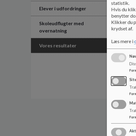
statistik.
Elever i udfordringer
Hvis du klik
benytter dog
Klikker du p
Skoleudflugter med
krydset af.
overnatning
Læs mere i
Vores resultater
Nød
Dis
For
Sit
Traf
For
Ma
Tra
For
Akt