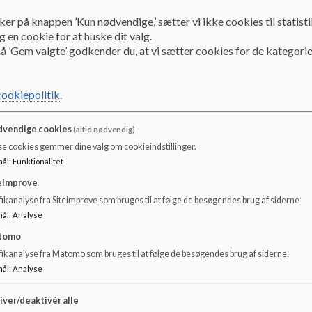
ker på knappen ’Kun nødvendige,’ sætter vi ikke cookies til statisti
Stor tilfredshed fra både forældre og elever.
 en cookie for at huske dit valg.
å ’Gem valgte’ godkender du, at vi sætter cookies for de kategorie
Af den seneste forældretilfredshedsundersøgelse fra 2018 fremg
set er tilfredse med deres børns faglige udbytte af undervisning
arbejde med, at alle børn føler sig som en del af fællesskabet o
cookiepolitik
.
Disse resultater gør os glade.
Skolen og bestyrelsen arbejder må
fælles opgave, vi har omkring børnenes læring, trivsel og dann
vendige cookies
(altid nødvendig)
se cookies gemmer dine valg om cookieindstillinger.
National trivselsundersøgelse.
mål
:
Funktionalitet
eImprove
Elevernes besvarelser i foråret 2020 viser generelt en fantastisk
ikanalyse fra Siteimprove som bruges til at følge de besøgendes brug af siderne
trivsel. Trivselsmålingens data behandles i skolebestyrelse, Kil
mål
:
Analyse
forældremøder, samt elevråd.
tomo
Nationale testresultater i dansk og matematik
fikanalyse fra Matomo som bruges til at følge de besøgendes brug af siderne.
mål
:
Analyse
Eleverne på Kildeskolen præsterer generelt meget fine resultat
landsgennemsnittet.
Når det i stor grad lykkes at hæve elevernes
iver/deaktivér alle
præstationer, skyldes det en stor indsats omkring implementerin