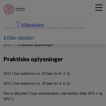
kilde-skolen
G
å
SFO
Praktiske oplysninger
t
i
Praktiske oplysninger
l
h
o
v
SFO 1 har indskrevet ca. 50 børn fra 0.-3. kl.
e
d
SFO 2 har indskrevet ca. 30 børn fra 4.-6. kl.
i
n
Der er tilknyttet 5 faste medarbejdere, som dækker både SFO 1 og
d
SFO 2.
h