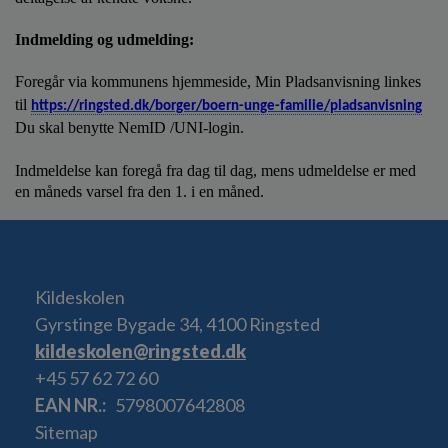
Indmelding og udmelding:
Foregår via kommunens hjemmeside, Min Pladsanvisning linkes
til
https://ringsted.dk/borger/boern-unge-familie/pladsanvisning
Du skal benytte NemID /UNI-login.
Indmeldelse kan foregå fra dag til dag, mens udmeldelse er med
en måneds varsel fra den 1. i en måned.
Kildeskolen
Gyrstinge Bygade 34, 4100 Ringsted
kildeskolen@ringsted.dk
+45 57 62 72 60
EAN NR.
5798007642808
Sitemap