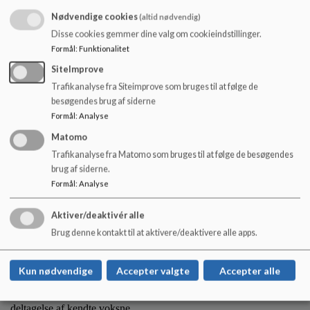
Tlf SFO 1:
57 62 72 65
Nødvendige cookies
(altid nødvendig)
Disse cookies gemmer dine valg om cookieindstillinger.
Tlf SFO 2:
21 38 99 73
Formål
:
Funktionalitet
Lukkedage:
SiteImprove
Trafikanalyse fra Siteimprove som bruges til at følge de
SFO har lukket fø
lgende dage:
besøgendes brug af siderne
Formål
:
Analyse
Grundlovsdag, de tre dage op til påsken, dagen efter Kr.
Matomo
Himmelfart samt mellem jul og nytår.
Trafikanalyse fra Matomo som bruges til at følge de besøgendes
brug af siderne.
Der bliver etableret nødpasning på en af SFO’erne i Ringsted, dog
Formål
:
Analyse
ikke grundlovsdag og den 24.12. Nødpasning er uden kendte
voksne fra egen institution.
Aktiver/deaktivér alle
Sampasning
:
Brug denne kontakt til at aktivere/deaktivere alle apps.
SFO har sampasning med Byskovskolen 3 uger i sommerferien,
Kun nødvendige
Accepter valgte
Accepter alle
og med Kildeskolens Børnehave resten af sommerferien samt i
uge 7 og uge 42 i Kildeskolens lokaler. Sampasning er med
deltagelse af kendte voksne.