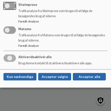
o
Kildeskolen
SiteImprove
l
Gyrstinge Bygade 34, 4100 Ringsted
Trafikanalyse fra Siteimprove som bruges til at følge de
d
kildeskolen@ringsted.dk
besøgendes brug af siderne
e
Formål
:
Analyse
t
+45 57 62 72 60
Matomo
EAN NR.
5798007642808
Trafikanalyse fra Matomo som bruges til at følge de besøgendes
Sitemap
brug af siderne.
Formål
:
Analyse
Aktiver/deaktivér alle
Cookie politik
Brug denne kontakt til at aktivere/deaktivere alle apps.
Kun nødvendige
Accepter valgte
Accepter alle