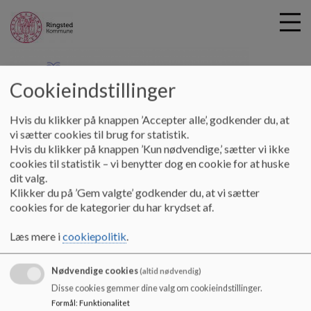
Cookieindstillinger
kilde-skolen
G
Hvis du klikker på knappen ’Accepter alle’, godkender du, at
å
Om Vores Skole
Klassestørrelse
vi sætter cookies til brug for statistik.
t
Hvis du klikker på knappen ’Kun nødvendige,’ sætter vi ikke
i
cookies til statistik – vi benytter dog en cookie for at huske
Klassestørrelse
l
dit valg.
h
Klikker du på ’Gem valgte’ godkender du, at vi sætter
o
cookies for de kategorier du har krydset af.
v
Vi har en klasse på hvert klassetrin fra 0.-6. klasse. Der er mellem
e
14-20 elever i hver klasse. I børnehaven er der typisk 30-40 børn
Læs mere i
cookiepolitik
.
d
indskrevet.
i
Nødvendige cookies
n
(altid nødvendig)
d
Disse cookies gemmer dine valg om cookieindstillinger.
h
Formål
:
Funktionalitet