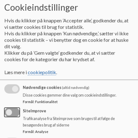
o
Cookieindstillinger
Vi har et
pro
f
e
ss
ionelt
blik for at anvende den viden,
vi får
l
omkring elevernes faglige og sociale ud
vikling. Det kommer bl.a.
d
til udtryk
i
vores elevsamtaler og klassemøder. Det er vigtigt for
Hvis du klikker på knappen ’Accepter alle’, godkender du, at
e
os, at eleverne igennem deres skoletid opnår såvel faglig som
vi sætter cookies til brug for statistik.
t
Hvis du klikker på knappen ’Kun nødvendige,’ sætter vi ikke
personlig læring, så de har mod på at møde de udfordringer
,
deres
cookies til statistik – vi benytter dog en cookie for at huske
fremtid giver.
dit valg.
Klikker du på ’Gem valgte’ godkender du, at vi sætter
Vi
prioriterer
bl.a.,
at
børnene
arbejde
r p
å tværs af
flere
fag
i
cookies for de kategorier du har krydset af.
fælles temaer i løbet af året og vi benytter os i høj grad af
parallellagte timer i dansk og matematik typisk med en ekstra
Læs mere i
cookiepolitik
.
voksen, hvor vi kan lave holddeling, turboforløb, temabaseret
undervisning og mange andre spændende aktiviteter..
Nødvendige cookies
(altid nødvendig)
A
rbejdet
munder ofte ud i et produkt og en fremvisning, da vi
Disse cookies gemmer dine valg om cookieindstillinger.
ønsker at
lære vores elever at være stolte af de ting
,
de lave
r, og at
Formål
:
Funktionalitet
de bliver klar til at vise deres resultater og
produkter
til et aftalt
SiteImprove
tidspunkt. Derud
over
giver det
eleverne
mulighed for at fordybe
Trafikanalyse fra Siteimprove som bruges til at følge de
sig fagligt.
besøgendes brug af siderne
Formål
:
Analyse
På Kildeskolen tilbydes
den understøttende undervisning (UUV)