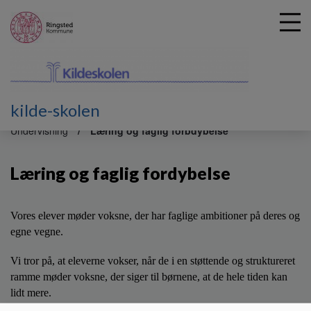
kilde-skolen
G
å
Undervisning
Læring og faglig forbdybelse
t
i
Læring og faglig fordybelse
l
h
o
v
Vores el
ever møder voksne, der har faglige ambitioner på
deres
og
e
egne vegne.
d
i
Vi tror på, at eleverne vokser, når de i en
støttende og struktureret
n
ramme
møder voksne, der siger
til børnene
, at
de hele tiden
kan
d
lidt mere.
h