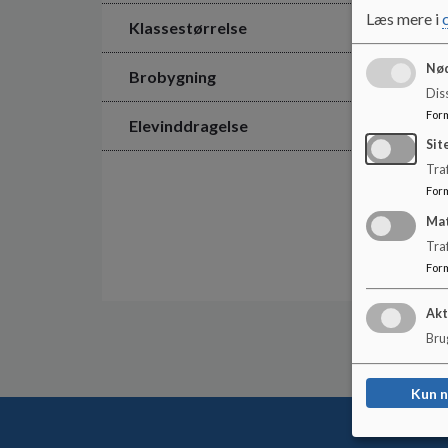
Læs mere i
Klassestørrelse
Nød
Brobygning
Dis
For
Elevinddragelse
Sit
Traf
For
Ma
Tra
For
Akt
Brug
Kun 