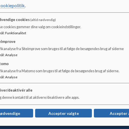
cookiepolitik
.
Kildeskolen er din
lokale folkeskole, som ligger i landsbyen G
for Ringsted. Bussen kører i timedrift og standser lige foran sko
vendige cookies
(altid nødvendig)
se cookies gemmer dine valg om cookieindstillinger.
Kildeskolen har et trygt og rummeligt miljø, er lille og overskue
mål
:
Funktionalitet
alle elever, hvilket vi gør med positive resultater.
eImprove
Vores skole består af en ældre bygning fra 1940 og to pavillon
ikanalyse fra Siteimprove som bruges til at følge de besøgendes brug af siderne
didaktik og pædagogik. Vores undervisningslokaler er lyse og ve
mål
:
Analyse
Vi fokuserer på at skabe en hverdag med faste strukturer og sto
tomo
fikanalyse fra Matomo som bruges til at følge de besøgendes brug af siderne.
Vi har omkring 130 børn i alderen 3 - 12 år. Ca. 100 børn går i 
mål
:
Analyse
Kildeskolens Børnehave
.
iver/deaktivér alle
Hvis du er interesseret i at høre mere om Kildeskolen, er du m
 denne kontakt til at aktivere/deaktivere alle apps.
en rundvisning.
nødvendige
Accepter valgte
Accepter 