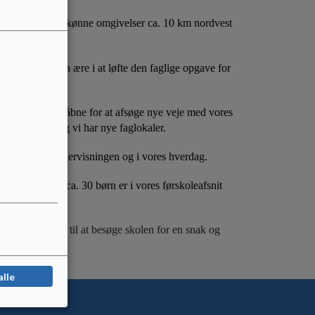
yrstinge i naturskønne omgivelser ca. 10 km nordvest
len.
lig. Vi sætter en ære i at løfte den faglige opgave for
er. Vi er meget åbne for at afsøge nye veje med vores
lindrettede, og vi har nye faglokaler.
r variation i undervisningen og i vores hverdag.
skoledelen, og ca. 30 børn er i vores førskoleafsnit
eget velkommen til at besøge skolen for en snak og
alle