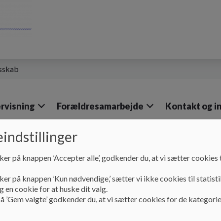
esskab
rvisning
Forældresamarbejde
Kontakt og i
indstillinger
ker på knappen ’Accepter alle’, godkender du, at vi sætter cookies t
Om Vores Skole
Velkommen til Kildeskolen
ker på knappen ’Kun nødvendige,’ sætter vi ikke cookies til statisti
 en cookie for at huske dit valg.
å ’Gem valgte’ godkender du, at vi sætter cookies for de kategorie
Velkommen til Kildes