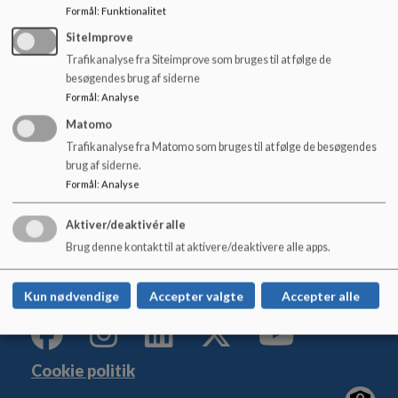
o
Formål
:
Funktionalitet
Dokumenter
l
SiteImprove
d
Skolestart-Plakat_2025 (002)_0.pdf
Trafikanalyse fra Siteimprove som bruges til at følge de
e
besøgendes brug af siderne
t
Formål
:
Analyse
Matomo
Trafikanalyse fra Matomo som bruges til at følge de besøgendes
Kildeskolen
brug af siderne.
Gyrstinge Bygade 34, 4100 Ringsted
Formål
:
Analyse
kildeskolen@ringsted.dk
Aktiver/deaktivér alle
+45 57 62 72 60
Brug denne kontakt til at aktivere/deaktivere alle apps.
EAN NR.
5798007642808
Sitemap
Kun nødvendige
Accepter valgte
Accepter alle
Cookie politik