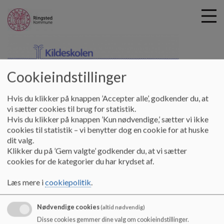
Cookieindstillinger
kilde-skolen
G
å
Hjem
Hvis du klikker på knappen ’Accepter alle’, godkender du, at
t
vi sætter cookies til brug for statistik.
i
Hvis du klikker på knappen ’Kun nødvendige,’ sætter vi ikke
Velkommen i 0. kl skoleåret 25/26
l
cookies til statistik – vi benytter dog en cookie for at huske
h
dit valg.
o
Klikker du på ’Gem valgte’ godkender du, at vi sætter
v
Skolestart 2025?
cookies for de kategorier du har krydset af.
e
Vi holder åbent hus mandag d. 11. november fra 16.30 til 18
d
Læs mere i
cookiepolitik
.
hvor I kan høre mere om skolen, SFO'en og møde ledelsen.
i
n
Vi glæder os til at møde jer!
d
Nødvendige cookies
(altid nødvendig)
h
Disse cookies gemmer dine valg om cookieindstillinger.