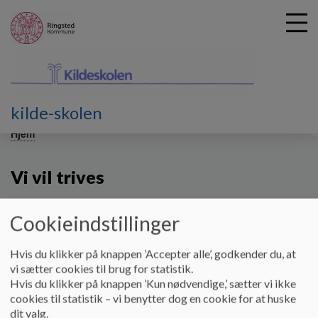
kilde-skolen
G
å
Hjem
t
i
Vi vil trives
l
h
o
Cookieindstillinger
v
På Kildeskolen sætter vi en ære i den gode trivsel og det gode
e
samarbejde - for vi ved, at det udvikler eleverne både i faglige og
d
sociale fællesskaber.
Hvis du klikker på knappen ’Accepter alle’, godkender du, at
i
vi sætter cookies til brug for statistik.
n
Kildeskolens kultur er båret af et fællesskab, der bygger på
Hvis du klikker på knappen ’Kun nødvendige,’ sætter vi ikke
d
tryghed, ansvarlighed og respekt for hinanden og skolen.
cookies til statistik – vi benytter dog en cookie for at huske
h
dit valg.